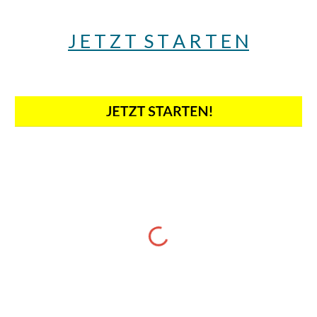
J E T Z T S T A R T E N