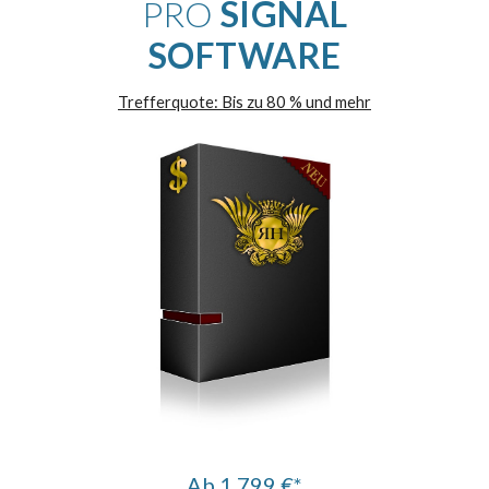
PRO
SIGNAL
SOFTWARE
Trefferquote: Bis zu
80
% und mehr
Ab 1.799 €*