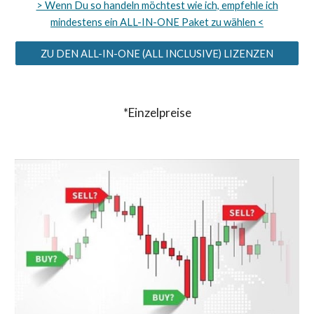
> Wenn Du so handeln möchtest wie ich, empfehle ich
mindestens ein ALL-IN-ONE Paket zu wählen <
ZU DEN ALL-IN-ONE (ALL INCLUSIVE) LIZENZEN
*Einzelpreise