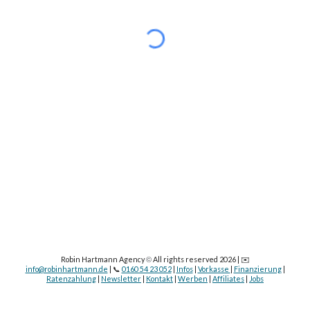
Robin Hartmann Agency
All rights reserved 2026 | ✉️
©
info@robinhartmann.de
| 📞
0160 54 23 052
|
Infos
|
Vorkasse
|
Finanzierung
|
Ratenzahlung
|
Newsletter
|
Kontakt
|
Werben
|
Affiliates
|
Jobs