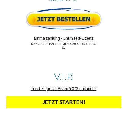
Einmalzahlung /
Unlimited
-Lizenz
MANUELLES HANDELSSYSTEM
& AUTO TRADER PRO
XL
V.I.P.
Trefferquote: Bis zu
9
0 % und mehr