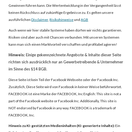
Gewinnen führen kann. Die Wertentwicklung in der Vergangenheit lässt
keinen Rückschluss auf zukünftige Ergebnisse zu. Es gelten unsere
ausführlichen
Disclaimer
,
Risikohinweise
und
AGB
Auch wenn wir hier stabile Systeme haben dürfen wir nichts garantieren.
Risiken sind aber auch mit C
h
ancen verbunden. Mit unseren Systemen
kann man sich einen Marktvorteil verschaffen und profitabel agieren!
Hinweis:
Einige gekennzeichnete
Angebote & Inhalte dieser Seite
richten sich ausdrücklich nur an Gewerbetreibende & Unternehmer
im Sinne des §14 BGB.
Diese Seite ist kein Teil der Facebook Webseite oder der Facebook Inc.
Zusätzlich, Diese Seite wird von Facebook in keiner Weise beführwortet.
FACEBOOK ist eine Marke der FACEBOOK, Inc
English:
This site is not a
part of the Facebook website or Facebook Inc. Additionally, This site is
NOT endorsed by Facebook in any way. FACEBOOK is a trademark of
FACEBOOK, Inc.
Hinweis zu KI-gestützten Medieninhalten (KI-generierte Inhalte):
Ein