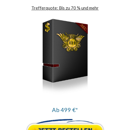
Trefferquote: Bis zu
7
0 % und mehr
Ab 49
9
€*