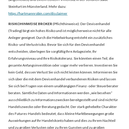
Steinfurt im Münsterland.
Mehr dazu:
https://hartmannrobin.com/disclaimer
RISIKOHINWEISE BROKER
(Pflichthinweise): Der Devisenhandel
(Trading) birgt ein hohes Risiko und ist möglicherweise nicht für alle
Anleger geeignet. Durch die Hebelwirkung entsteht ein zusätzliches
Risiko- und Verlustrisiko. Bevor Sie sich für den Devisenhandel
entscheiden, überlegen Sie sorgfältig Ihre Anlageziele, Ihr
Erfahrungsniveau und Ihre Risikotoleranz. Sie könnten einen Teil, die
gesamte Anfangsinvestition oder sogar mehr verlieren. Investieren Sie
kein Geld, dessen Verlust Sie sich nicht leisten können. Informieren Sie
sich über die mit dem Devisenhandel verbundenen Risiken und lassen
Sie sich bei Fragen von einem unabhängigen Finanz- oder Steuerberater
beraten. Sämtliche Daten und Informationen werden „wie besehen“
ausschließlich zu Informationszwecken bereitgestellt und sind nicht für
Handelszwecke oder Beratung gedacht. Der stark gehebelte Charakter
des Futures-Handels bedeutet, dass kleine Marktbewegungen große
Auswirkungen auf Ihr Handelskonto haben und dies zu Ihrem Nachteil
und zu großen Verlusten oder zu Ihren Gunsten und zu großen