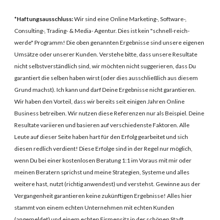
*
Haftungsausschluss:
Wir sind eine Online Marketing-
, Software-,
Consulting-, Trading- &
Media
-
Agentur
.
Dies ist kein "schnell
-
r
eich
-
werde" Programm!
Die oben genannten Ergebnisse sind unsere eigenen
Umsätze oder unserer Kunden. Verstehe bitte, dass unsere Resultate
nicht selbstverständlich sind, wir möchten nicht suggerieren, dass
D
u
garantiert die selben haben wirst (oder dies
ausschließlich
aus diesem
Grund machst). Ich kann und darf
Deine
Ergebnisse nicht ga
rantieren.
Wir haben den Vorteil, dass wir bereits seit einigen Jahren Online
Business betreiben. Wir nutzen diese Referenzen nur als Beispiel. Deine
Resultate variieren und basieren auf verschiedenste Faktoren
.
Alle
Leute auf dieser Seite haben hart für den Erfolg gearbeitet und
sich
diesen
redlich verdient
! Diese Erfolge sind in der Regel nur möglich,
wenn
Du
bei einer kostenlosen Beratung 1:1 im Voraus mit mir oder
meinen
B
eratern sp
richst
und meine Strategien, Systeme und alles
weitere hast, nutzt (richtig anwendest) und versteh
st
. Gewinne aus der
Vergangenheit garantieren keine zukünftigen Ergebnisse!
Alles hier
stammt von
einem echten Unternehmen mit echten Kunden
(
angemeldet
) und einem echten Firmensitz in der schönen Stadt