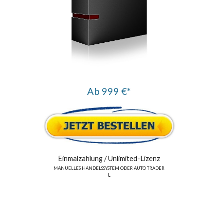
Ab 9
99
€*
Einmalzahlung /
Unlimited
-Lizenz
MANUELLES HANDELSSYSTEM
ODER
AUTO TRADER
L