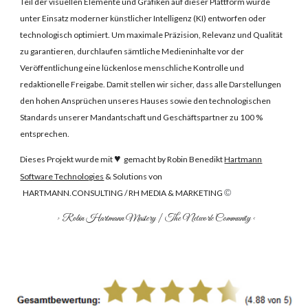
Teil der visuellen Elemente und Grafiken auf dieser Plattform wurde
unter Einsatz moderner künstlicher Intelligenz (KI) entworfen oder
technologisch optimiert. Um maximale Präzision, Relevanz und Qualität
zu garantieren, durchlaufen sämtliche Medieninhalte vor der
Veröffentlichung eine lückenlose menschliche Kontrolle und
redaktionelle Freigabe. Damit stellen wir sicher, dass alle Darstellungen
den hohen Ansprüchen unseres Hauses sowie den technologischen
Standards unserer Mandantschaft und Geschäftspartner zu 100 %
entsprechen.
♥
Dieses Projekt wurde mit
gemacht b
y Robin Benedikt
Hartmann
Software Technologies
& Solutions von
©
HARTMANN.CONSULTING / RH MEDIA & MARKETING
> R
obin Hartmann Master
y
|
The
Network
Community
<